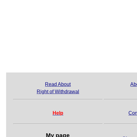
Read About
Ab
Right of Withdrawal
Help
Con
My page