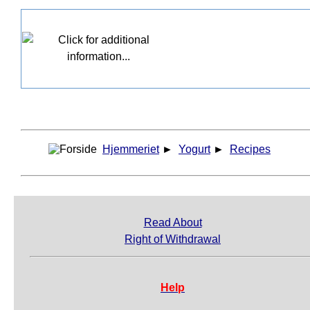
Hjemmeriet
►
Yogurt
►
Recipes
Read About
Right of Withdrawal
Help