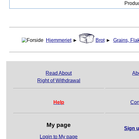
Produc
Hjemmeriet
►
Brot
►
Grains, Fla
Read About
Ab
Right of Withdrawal
Help
Con
My page
Sign u
Login to My page