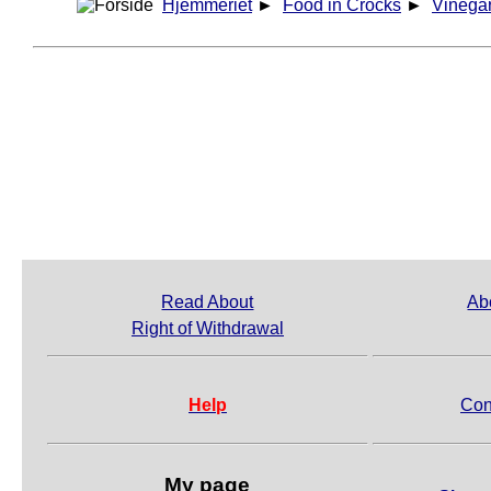
Hjemmeriet
►
Food in Crocks
►
Vinega
Read About
Ab
Right of Withdrawal
Help
Con
My page