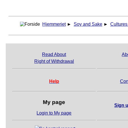
Hjemmeriet
►
Soy and Sake
►
Cultures 
Read About
Ab
Right of Withdrawal
Help
Con
My page
Sign u
Login to My page