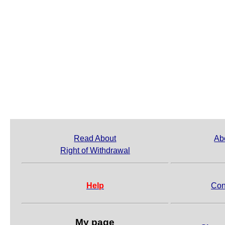
Read About
Ab
Right of Withdrawal
Help
Con
My page