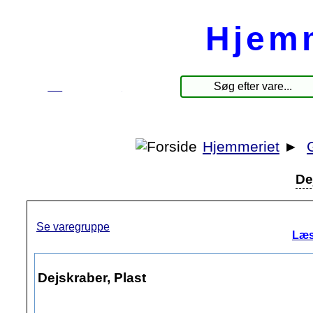
Hjem
☰
Produkter
Hjemmeriet
►
De
Se varegruppe
Læs
Dejskraber, Plast