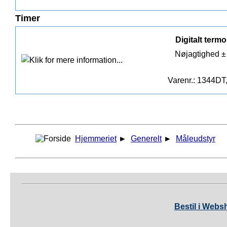
Timer
Digitalt term
Nøjagtighed ±
Varenr.: 1344DT
Hjemmeriet
►
Generelt
►
Måleudstyr
Bestil i Webs