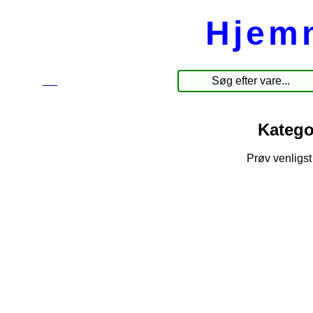
Hjem
☰
Produkter
Katego
Prøv venligst