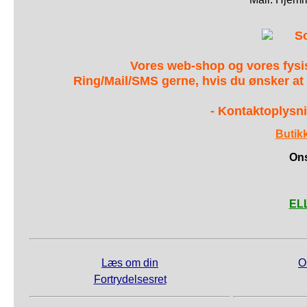
S
Vores web-shop og vores fys
Ring/Mail/SMS gerne, hvis du ønsker at
- Kontaktoplysni
Butik
Ons
ELL
Læs om din
O
Fortrydelsesret