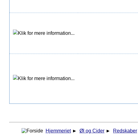
Hjemmeriet
►
Øl og Cider
►
Redskaber