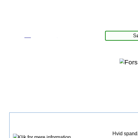
☰
Produkter
Hvid spand,