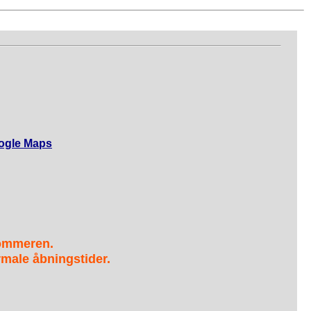
ogle Maps
sommeren.
male åbningstider.