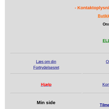
- Kontaktoplysni
Butik
Ons
ELL
Læs om din
O
Fortrydelsesret
Hjælp
Kon
Min side
Tilm