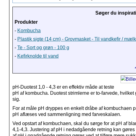
Søger du inspirat
Produkter
-
Kombucha
-
Plastik sigte (14 cm) - Grovmasket - Til vandkefir / mæl
-
Te - Sort og grøn - 100 g
-
Kefirknolde til vand
pH-Duotest 1,0 - 4,3 er en effektiv måde at teste
pH af kombucha. Duotest strimlerne er to-farvede, hvilk
sig.
For at måle pH dryppes en enkelt dråbe af kombuchaen på e
pH aflæses ved sammenligning med farveskalaen.
Ved opstart af kombuchaen, skal du sørge for at pH af blan
4,1-4,3. Justering af pH i nedadgående retning kan gøres 
af pH i opadgående retning gøres ved at tilføre mere sukk