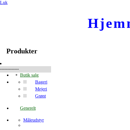
Luk
Hjem
☰
Produkter
Produkter
-------------
Butik salg
Bageri
Mejeri
Grønt
Generelt
Måleudstyr