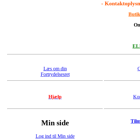
- Kontaktoplysn
af citron, kan skade kefirknoldene. Vent eventuelt til kefirknold
forskelligt.
Butik
For at afgøre om kefirknoldene er aktive, skal du ganske enkelt
On
oftest være sød, men den vil ikke være så sød, som den oprinde
Udviklingen af bobler i væsken kan variere fra gang til gang. Ma
mængden af bobler: typen af sukker (jo mere uraffineret, des fler
ELL
anelse juice til kefiren, sætte låg på og stille glasset i en behol
kan nu være overtryk.
Under visse forhold kan der opstå en geleagtig/slimet overflade 
Læs om din
O
eddikemoder. Denne substans er ufarlig, men vil bevirke at vand
Fortrydelsesret
BEMÆRK
: Vandkefir vil fermentere ved hjælp af mikroorgani
ikke kunne tåle vandkefir. Indholdet af alkohol er dog meget b
Hjælp
Kon
Til
Min side
Log ind til Min side