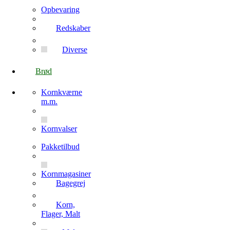
Opbevaring
Redskaber
Diverse
Brød
Kornkværne
m.m.
Kornvalser
Pakketilbud
Kornmagasiner
Bagegrej
Korn,
Flager, Malt