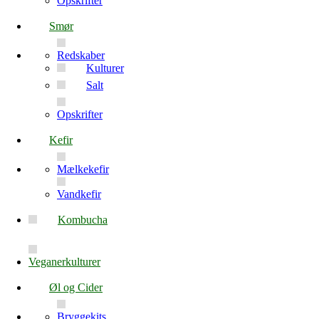
Opskrifter
Smør
Redskaber
Kulturer
Salt
Opskrifter
Kefir
Mælkekefir
Vandkefir
Kombucha
Veganerkulturer
Øl og Cider
Bryggekits