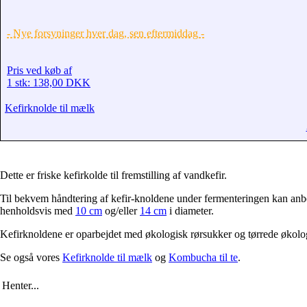
- Nye forsyninger hver dag, sen eftermiddag -
Pris ved køb af
1 stk: 138,00 DKK
Kefirknolde til mælk
Dette er friske kefirkolde til fremstilling af vandkefir.
Til bekvem håndtering af kefir-knoldene under fermenteringen kan anbefa
henholdsvis med
10 cm
og/eller
14 cm
i diameter.
Kefirknoldene er oparbejdet med økologisk rørsukker og tørrede økolog
Se også vores
Kefirknolde til mælk
og
Kombucha til te
.
Henter...