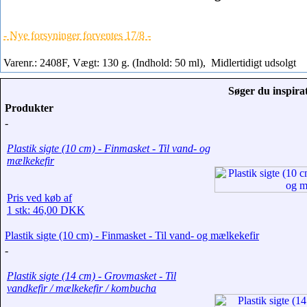
- Nye forsyninger forventes 17/8 -
Varenr.: 2408F, Vægt: 130 g. (Indhold: 50 ml),
Midlertidigt udsolgt
Søger du inspirat
Produkter
-
Plastik sigte (10 cm) - Finmasket - Til vand- og
mælkekefir
Pris ved køb af
1 stk: 46,00 DKK
Plastik sigte (10 cm) - Finmasket - Til vand- og mælkekefir
-
Plastik sigte (14 cm) - Grovmasket - Til
vandkefir / mælkekefir / kombucha