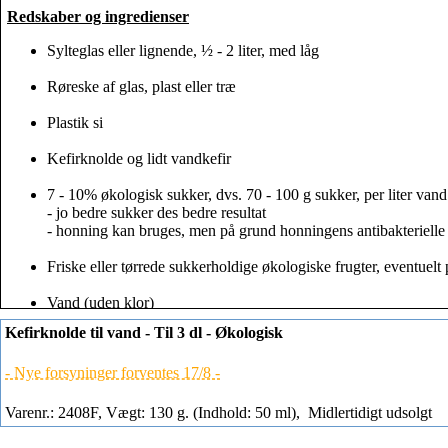
Redskaber og ingredienser
Sylteglas eller lignende, ½ - 2 liter, med låg
Røreske af glas, plast eller træ
Plastik si
Kefirknolde og lidt vandkefir
7 - 10% økologisk sukker, dvs. 70 - 100 g sukker, per liter vand
- jo bedre sukker des bedre resultat
- honning kan bruges, men på grund honningens antibakterielle 
Friske eller tørrede sukkerholdige økologiske frugter, eventuelt pl
Vand (uden klor)
Kefirknolde til vand - Til 3 dl - Økologisk
Fremstilling af vandkefir
Opløs sukkeret i lidt kogende vand, og tilsæt kold vand så blan
- Nye forsyninger forventes 17/8 -
cirka 20°C. Brug 70 – 100 g økologisk sukker per liter vand. Bl
Varenr.: 2408F, Vægt: 130 g. (Indhold: 50 ml),
Midlertidigt udsolgt
Det anbefales at tilsættes lidt økologisk frisk eller tørret frugt, f