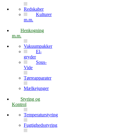
Redskaber
Kulturer
m.m.
Henkogning
m.m.
Vakuumpakker
El-
gryder
Sous-
Vide
Tørreapparater
Mælkejunger
Styring og
Kontrol
Temperaturstyring
Fugtighedsstyring