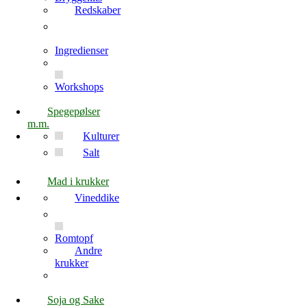
Redskaber
Ingredienser
Workshops
Spegepølser
m.m.
Kulturer
Salt
Mad i krukker
Vineddike
Romtopf
Andre
krukker
Soja og Sake