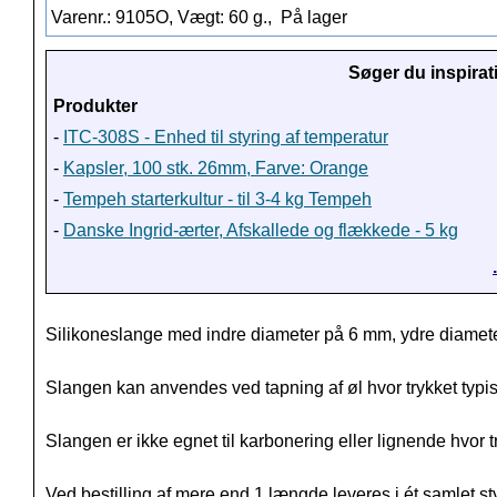
Varenr.: 9105O, Vægt: 60 g.,
På lager
Søger du inspirat
Produkter
-
ITC-308S - Enhed til styring af temperatur
-
Kapsler, 100 stk. 26mm, Farve: Orange
-
Tempeh starterkultur - til 3-4 kg Tempeh
-
Danske Ingrid-ærter, Afskallede og flækkede - 5 kg
Silikoneslange med indre diameter på 6 mm, ydre diamet
Slangen kan anvendes ved tapning af øl hvor trykket typis
Slangen er ikke egnet til karbonering eller lignende hvor t
Ved bestilling af mere end 1 længde leveres i ét samlet st