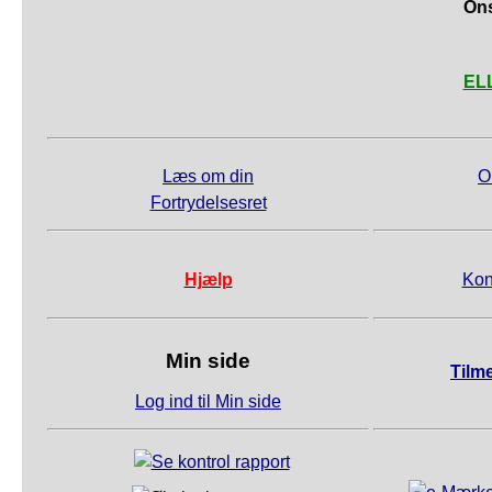
Ons
ELL
Læs om din
O
Fortrydelsesret
Hjælp
Kon
Min side
Tilm
Log ind til Min side