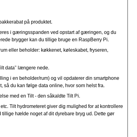
pakkerabat på produktet.
aceres i gæringsspanden ved opstart af gæringen, og du
rede brygger kan du tillige bruge en RaspBerry Pi.
rum eller beholder: køkkenet, køleskabet, fryseren,
ilt data" længere nede.
illing i en beholder/rum) og vil opdaterer din smartphone
, så du kan følge data online, hvor som helst fra.
else med en Tilt - den såkaldte Tilt Pi.
tc. Tilt hydrometeret giver dig mulighed for at kontrollere
illige hælde noget af dit dyrebare bryg ud. Dette gør