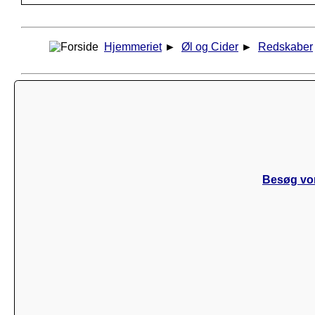
Hjemmeriet
►
Øl og Cider
►
Redskaber
Besøg vor