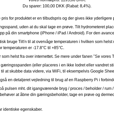
Du sparer: 100,00 DKK (Rabat: 8,4%).
is for produktet er en tilbudspris og der gives ikke yderligere 
ingsspand, uden at du skal tage en prøve. Tilt hydrometeret pl
app på din smartphone (iPhone / iPad / Android). For den avance
sk bruge Tilt'n til at overvåge temperaturen i hvilken som helst 
 temperaturen er -17.8°C til +85°C.
 som helst fra over internettet.
Se mere under fanen "Se vores T
gæringsspanden (eller placeres i en ikke lodret eller vandret st
il at skubbe data videre, via WiFi, til eksempelvis Google Sheet
 også en detaljeret vejledning til brug af en Raspberry Pi i forbind
på pulsen mht. dit igangværende bryg / proces / beholder / rum / e
behøver at åbne din gæringsbeholder, tage en prøve og dermed t
har identiske egenskaber.