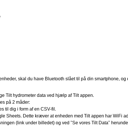
e
enheder, skal du have Bluetooth slået til på din smartphone, og
e Tilt hydrometer data ved hjælp af Tilt appen.
es på 2 måder:
 til dig i
form af en CSV-fil
.
gle Sheets. Dette kræver at enheden med Tilt appen har WiFi adg
ingen (link under billedet) og ved "Se vores Tilt Data" herunde