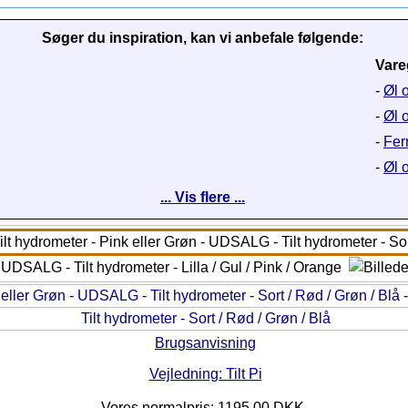
Søger du inspiration, kan vi anbefale følgende:
Vare
-
Øl o
-
Øl o
-
Fer
-
Øl 
... Vis flere ...
Tilt hydrometer - Sort / Rød / Grøn / Blå
Brugsanvisning
Vejledning: Tilt Pi
Vores normalpris: 1195,00 DKK.