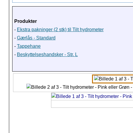
Produkter
-
Ekstra pakninger (2 stk) til Tilt hydrometer
-
Gærlås - Standard
-
Tappehane
-
Beskyttelseshandsker - Str. L