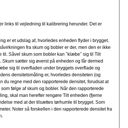
 links til vejledning til kalibrering herunder. Det er
ling er et udslag af, hvorledes enheden flyder i brygget.
påvirkningen fra skum og bobler er der, men den er ikke
 til. Såvel skum som bobler kan "klæbe" sig til Tilt
t. Skum sætter sig øverst på enheden og får dermed
læbe sig til overfladen under bryggets overflade og
enhedens densitetsmåling er, hvorledes densiteten (og
an du regne med den rapporterede densitet, forudsat at
 som følge af skum og bobler. Når den rapporterede
ling, skal man herefter rengøre Tilt enheden (fjerne
indelse med at der tilsættes tørhumle til brygget. Som
ter. Noter så forskellen i den rapporterede densitet fra
n.