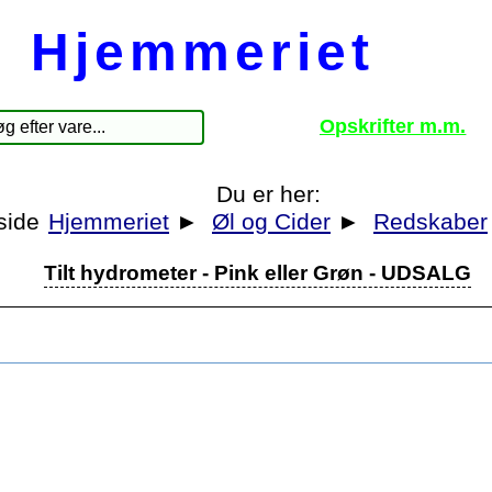
Hjemmeriet
Opskrifter m.m.
Du er her:
Hjemmeriet
►
Øl og Cider
►
Redskaber
Tilt hydrometer - Pink eller Grøn - UDSALG