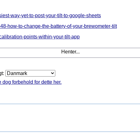
siest-way-yet-to-post-your-tilt-to-google-sheets
4548-how-to-change-the-battery-of-your-brewometer-tilt
alibration-points-within-your-tilt-app
Henter...
gt:
 dog forbehold for dette her.