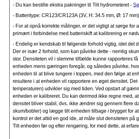
- Du kan bestille ekstra pakninger til Tilt hydrometeret -
Se
- Batteritype: CR123/CR123A (3V, H: 34.5 mm, Ø: 17 mm)
- For at opnå korrekte målinger, er det vigtigt at sørge for 
primært i forbindelse med batteriskift at kalibrering er nød
- Endelig er kendskab til følgende forhold vigtig, idet det 
Der er især 2 forhold, som kan påvirke dette - nemlig sku
stor. Densiteten vil i slemme tilfælde kunne rapporteres få 
enheden mens gæringen foregår, og således påvirke, hvor
enheden til at blive tungere i toppen, med den følge at en
resultere i at enheden vil rapportere en øget densitet. Det 
temperaturen) udvikler sig med tiden. Ved opstart af gæri
enheden er kalibreret. Du kan derimod ikke regne med, a
densitet bliver stabil, dvs. ikke ændrer sig gennem flere d
skum/bobler) og lægge tilt enheden tilbage i brygget for a
kontrol er det altid en god ide, at måle slut densiteten 
Tilt enheden før og efter rengøring, for med dette, at er