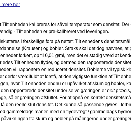
 mere her
at Tilt enheden kalibreres for såvel temperatur som densitet. Der er
vendig - Tilt enheden er pre-kalibreret ved leveringen.
diskutteres i forskellige fora på nettet: Tilt enhedens densitetsmå
mdannelse (Krausen) og bobler. Straks skal det dog nævnes, at 
enheder forkert, op til 0,01 g/ml, men det er stadig værd at kende
ledes Tilt enheden flyder, og dermed den rapporterede densite
heden vil rapportere en reduceret densitet. Boblerne vil typisk k
er derfor værdifuldt at forstå, at den vigtigste funktion af Tilt 
ngen, hvor Tilt enheden endnu er upåvirket af skum og bobler, k
t den rapporterede densitet under selve gæringen er
helt
præcis,
age, så er gæringen afsluttet. For at opnå en korrekt densitetsmå
t få den reelle slut densitet. Det kunne så passende gøres i forb
på god gammeldags maner, med en flydevægt / gammeldags hydrome
fare påvirkningen fra skum og bobler på målingerne under gæringe