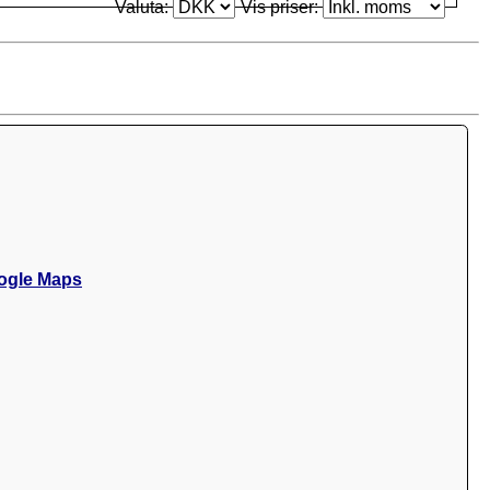
Valuta:
Vis priser:
ogle Maps