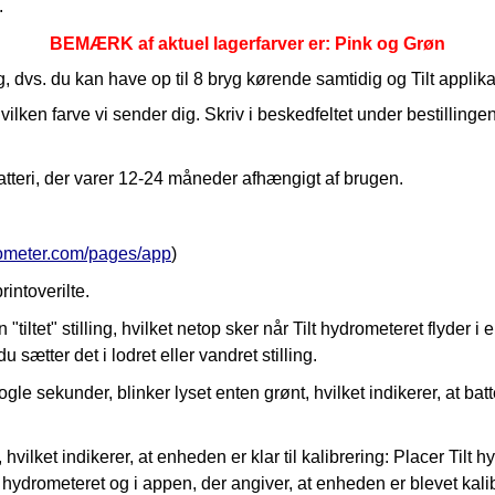
.
BEMÆRK af aktuel lagerfarver er: Pink og Grøn
, dvs. du kan have op til 8 bryg kørende samtidig og Tilt applika
lken farve vi sender dig. Skriv i beskedfeltet under bestillingen
 batteri, der varer 12-24 måneder afhængigt af brugen.
ydrometer.com/pages/app
)
rintoverilte.
 "tiltet"
stilling, hvilket netop sker når Tilt hydrometeret flyder 
 sætter det i lodret eller vandret stilling.
ogle sekunder, blinker lyset enten grønt, hvilket indikerer, at batt
lla, hvilket indikerer, at enheden er klar til kalibrering: Placer T
lt hydrometeret og i appen, der angiver, at enheden er blevet kalibr