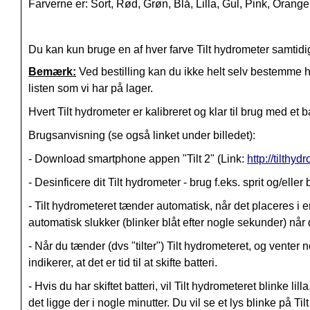
Farverne er: Sort, Rød, Grøn, Blå, Lilla, Gul, Pink, Orange
Du kan kun bruge en af hver farve Tilt hydrometer samtidig
Bemærk:
Ved bestilling kan du ikke helt selv bestemme hvi
listen som vi har på lager.
Hvert Tilt hydrometer er kalibreret og klar til brug med et
Brugsanvisning (se også linket under billedet):
- Download smartphone appen "Tilt 2" (Link:
http://tilth
- Desinficere dit Tilt hydrometer - brug f.eks. sprit og/eller b
- Tilt hydrometeret tænder automatisk, når det placeres i en
automatisk slukker (blinker blåt efter nogle sekunder) når du
- Når du tænder (dvs "tilter") Tilt hydrometeret, og venter n
indikerer, at det er tid til at skifte batteri.
- Hvis du har skiftet batteri, vil Tilt hydrometeret blinke li
det ligge der i nogle minutter. Du vil se et lys blinke på Ti