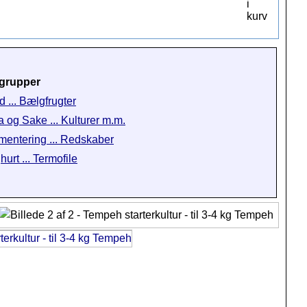
grupper
d ... Bælgfrugter
a og Sake ... Kulturer m.m.
mentering ... Redskaber
urt ... Termofile