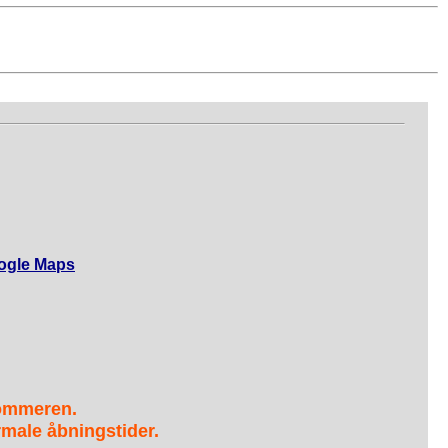
ogle Maps
sommeren.
male åbningstider.