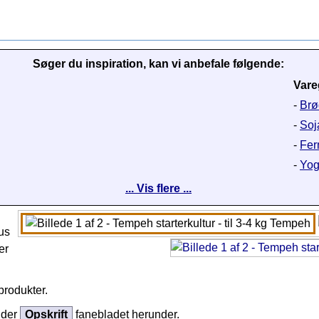
Søger du inspiration, kan vi anbefale følgende:
Vare
-
Brø
-
Soj
-
Fer
-
Yogh
... Vis flere ...
us
er
produkter.
nder
Opskrift
fanebladet herunder.