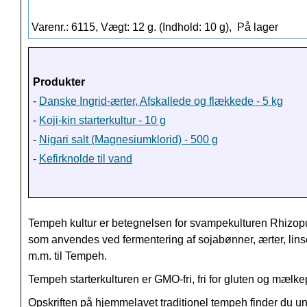
Varenr.: 6115, Vægt: 12 g. (Indhold: 10 g),
På lager
Produkter
-
Danske Ingrid-ærter, Afskallede og flækkede - 5 kg
-
Koji-kin starterkultur - 10 g
-
Nigari salt (Magnesiumklorid) - 500 g
-
Kefirknolde til vand
Tempeh kultur er betegnelsen for svampekulturen Rhizop
som anvendes ved fermentering af sojabønner, ærter, lins
m.m. til Tempeh.
Tempeh starterkulturen er GMO-fri, fri for gluten og mælke
Opskriften på hjemmelavet traditionel tempeh finder du u