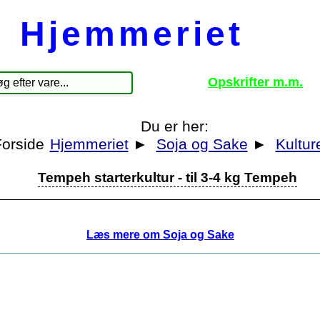
Hjemmeriet
Opskrifter m.m.
Du er her:
Hjemmeriet
►
Soja og Sake
►
Kultur
Tempeh starterkultur - til 3-4 kg Tempeh
Læs mere om Soja og Sake