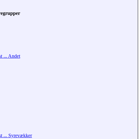
regrupper
t ... Andet
t ... Syrevækker