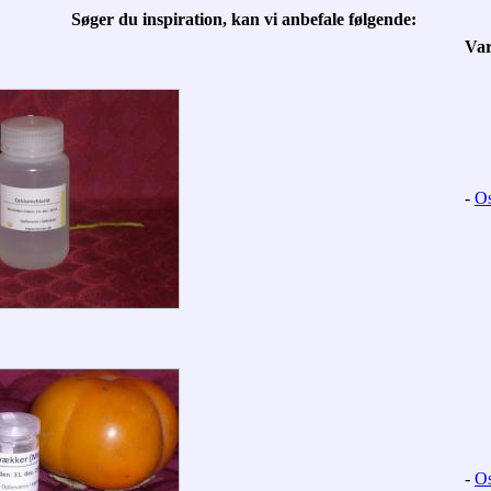
Søger du inspiration, kan vi anbefale følgende:
Va
-
Os
-
Os