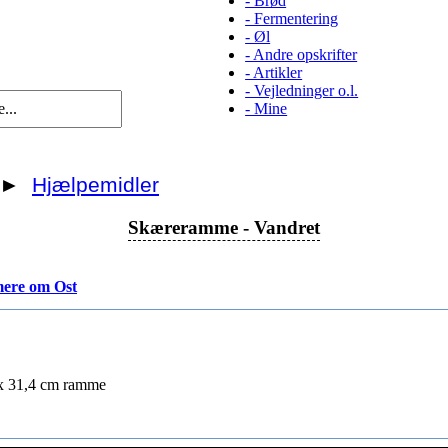
-
Brød
-
Fermentering
-
Øl
-
Andre opskrifter
-
Artikler
-
Vejledninger o.l.
-
Mine
►
Hjælpemidler
Skæreramme - Vandret
ere om Ost
 x 31,4 cm ramme