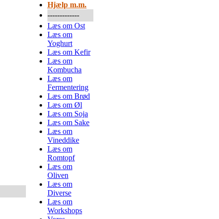
Hjælp m.m.
-------------
Læs om Ost
Læs om
Yoghurt
Læs om Kefir
Læs om
Kombucha
Læs om
Fermentering
Læs om Brød
Læs om Øl
Læs om Soja
Læs om Sake
Læs om
Vineddike
Læs om
Romtopf
Læs om
Oliven
Læs om
Diverse
Læs om
Workshops