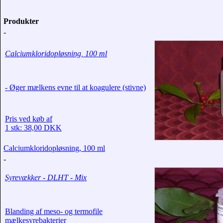
Produkter
-
Calciumkloridopløsning, 100 ml
- Øger mælkens evne til at koagulere (stivne)
Pris ved køb af
1 stk: 38,00 DKK
Calciumkloridopløsning, 100 ml
-
Syrevækker - DLHT - Mix
Blanding af meso- og termofile
mælkesyrebakterier