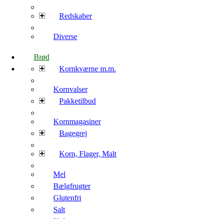
Redskaber
Diverse
Brød
Kornkværne m.m.
Kornvalser
Pakketilbud
Kornmagasiner
Bagegrej
Korn, Flager, Malt
Mel
Bælgfrugter
Glutenfri
Salt