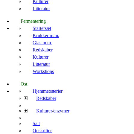
Kulturer
Litteratur
Fermentering
Startersæt
Krukker m.m.
Glas m.m.
Redskaber
Kulturer
Litteratur
Workshops
Ost
Hjemmeosterier
Redskaber
Kulturer/enzymer
Salt
Opskrifter