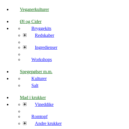
Veganerkulturer
Øl og Cider
Bryggekits
Redskaber
Ingredienser
Workshops
Spegepølser m.m.
Kulturer
Salt
Mad i krukker
Vineddike
Romtopf
Andre krukker