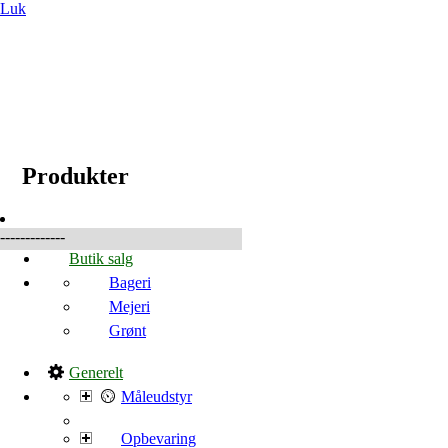
Luk
☰
Produkter
Produkter
-------------
Butik salg
Bageri
Mejeri
Grønt
Generelt
Måleudstyr
Opbevaring