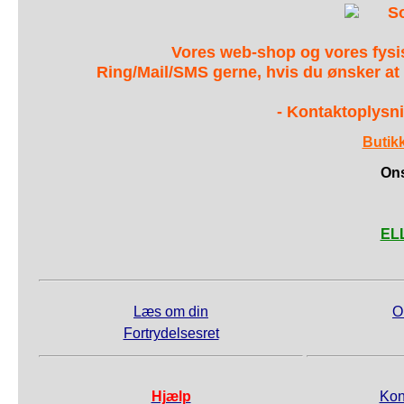
S
Vores web-shop og vores fys
Ring/Mail/SMS gerne, hvis du ønsker at
- Kontaktoplysni
Butik
Ons
ELL
Læs om din
O
Fortrydelsesret
Hjælp
Kon