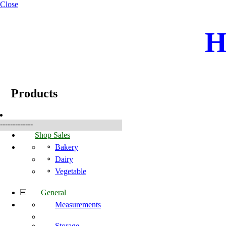
Close
H
☰
Produkter
Products
-------------
Shop Sales
Bakery
Dairy
Vegetable
General
Measurements
Storage