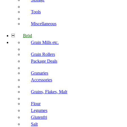
Tools
Miscellaneous
Bröd
Grain Mills etc.
Grain Rollers
Package Deals
Granaries
Accessories
Grains, Flakes, Malt
Flour
Legumes
Glutenfri
Salt