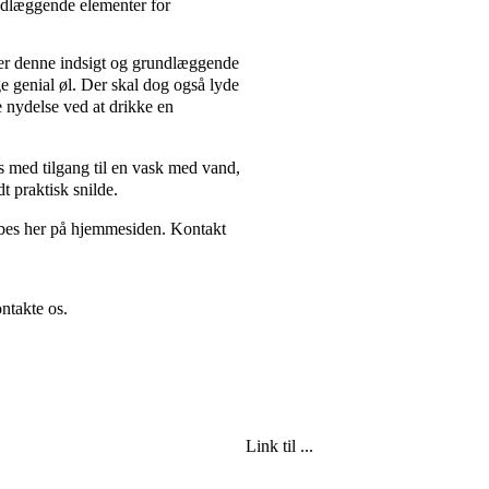
ndlæggende elementer for
t er denne indsigt og grundlæggende
e genial øl. Der skal dog også lyde
 nydelse ved at drikke en
s med tilgang til en vask med vand,
t praktisk snilde.
købes her på hjemmesiden. Kontakt
ntakte os.
Link til ...