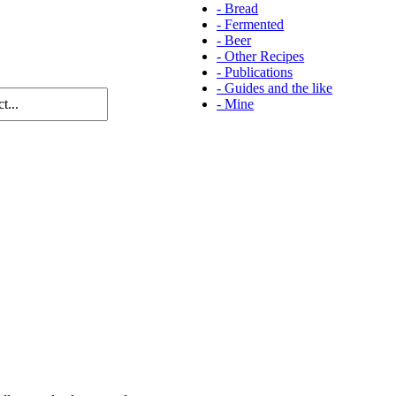
-
Bread
-
Fermented
-
Beer
-
Other Recipes
-
Publications
-
Guides and the like
-
Mine