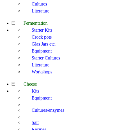
Cultures
Literature
Fermentation
Starter Kits
Crock pots
Glas Jars etc.
Equipment
Starter Cultures
Literature
Workshops
Cheese
Kits
Equipment
Cultures/enzymes
Salt
Recipes