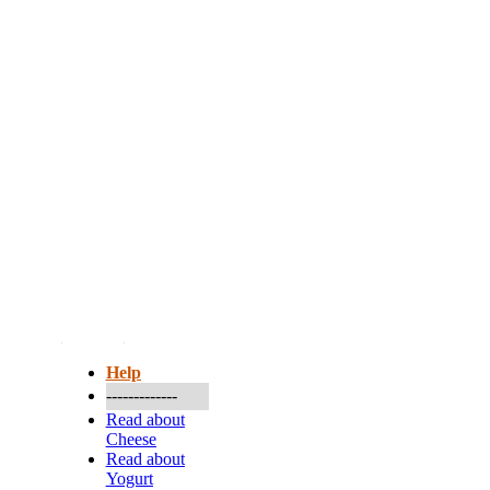
More...
Help
-------------
Read about
Cheese
Read about
Yogurt