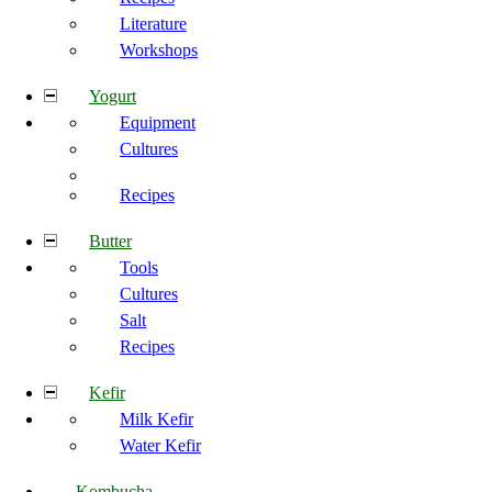
Literature
Workshops
Yogurt
Equipment
Cultures
Recipes
Butter
Tools
Cultures
Salt
Recipes
Kefir
Milk Kefir
Water Kefir
Kombucha