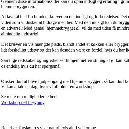
Gennem disse informationssider kan du opnå indsigt og erfaring i gru
hjemmebryggeren.
At lave øl helt fra bunden, kræver en del indsigt og forberedelser. De
viden som vi ønsker at bidrage med her. Med den indsigt kan du brygg
en advarsel: Med genial, hjemmebrygget øl, vil du med tiden få mindre
almindelig industriøl.
Det kræver en vis mængde plads, blandt andet et køkken eller brygger
lidt forskelligt udstyr og det kan desuden være en fordel, hvis du har lid
Samtlige redskaber og ingredienser til hjemmefremstilling af øl kan 
os endelig hvis du har spørgsmål.
Ønsker du/I at blive hjulpet igang med hjemmebryggeri, så kan du/I ko
Vi kan aftale en dag, hvor vi afholder en workshop.
Se mere om mulighederne her:
Workshop i øl-brygning
Rettelser, forslag, o.s.v. er naturligvis altid velkomne.