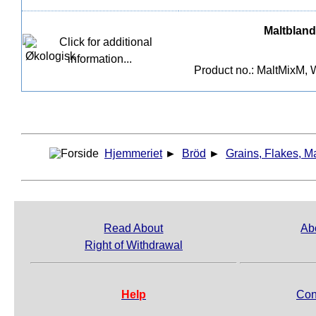
Maltbland
Product no.: MaltMixM, 
Hjemmeriet
►
Bröd
►
Grains, Flakes, Ma
Read About
Ab
Right of Withdrawal
Help
Con