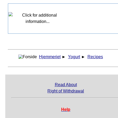
Hjemmeriet
►
Yogurt
►
Recipes
Read About
Right of Withdrawal
Help