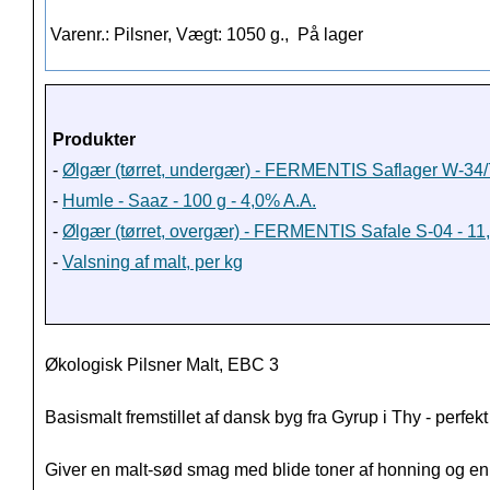
Varenr.: Pilsner, Vægt: 1050 g.,
På lager
Produkter
-
Ølgær (tørret, undergær) - FERMENTIS Saflager W-34/7
-
Humle - Saaz - 100 g - 4,0% A.A.
-
Ølgær (tørret, overgær) - FERMENTIS Safale S-04 - 11,
-
Valsning af malt, per kg
Økologisk Pilsner Malt, EBC 3
Basismalt
fremstillet af
dansk
byg fra Gyrup i Thy - perfekt
Giver en
malt
-
sød smag
med blide
toner af
honning og
en