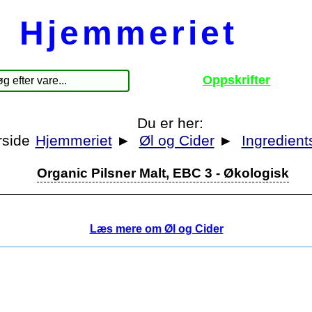
Hjemmeriet
Oppskrifter
Du er her:
Hjemmeriet
►
Øl og Cider
►
Ingredient
Organic Pilsner Malt, EBC 3 - Økologisk
Læs mere om Øl og Cider