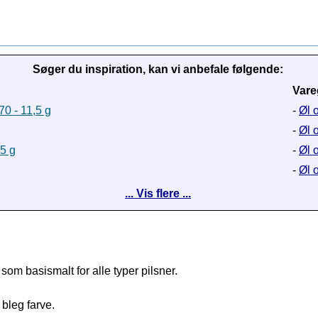
Søger du inspiration, kan vi anbefale følgende:
Vare
0 - 11,5 g
-
Øl o
-
Øl 
5 g
-
Øl 
-
Øl 
... Vis flere ...
 som basismalt for alle typer pilsner
.
 bleg
farve
.