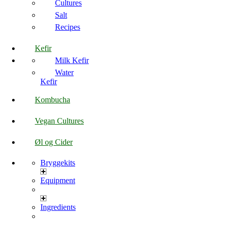
Cultures
Salt
Recipes
Kefir
Milk Kefir
Water
Kefir
Kombucha
Vegan Cultures
Øl og Cider
Bryggekits
Equipment
Ingredients