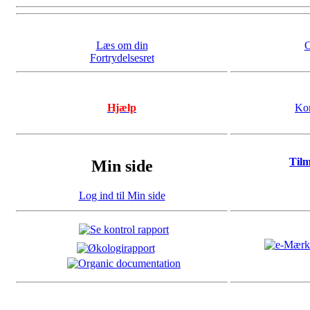
Læs om din
O
Fortrydelsesret
Hjælp
Kon
Til
Min side
Log ind til Min side