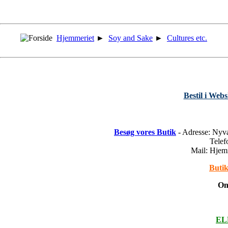
Hjemmeriet
►
Soy and Sake
►
Cultures etc.
Bestil i Web
Besøg vores Butik
- Adresse: Nyv
Tele
Mail: Hje
Butik
On
ELL