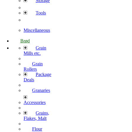
Storage
Tools
Miscellaneous
Brød
Grain
Mills etc.
Grain
Rollers
Package
Deals
Granaries
Accessories
Grains,
Flakes, Malt
Flour