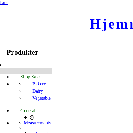
Luk
Hjem
☰
Produkter
Produkter
-------------
Shop Sales
Bakery
Dairy
Vegetable
General
Measurements