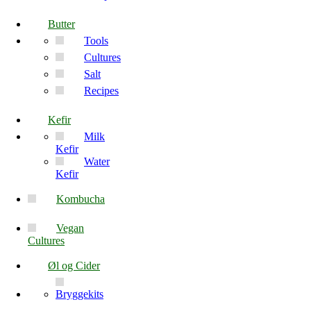
Butter
Tools
Cultures
Salt
Recipes
Kefir
Milk
Kefir
Water
Kefir
Kombucha
Vegan
Cultures
Øl og Cider
Bryggekits