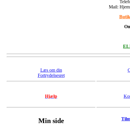
Tele
Mail: Hje
Butik
On
ELL
Læs om din
O
Fortrydelsesret
Hjælp
Kon
Til
Min side