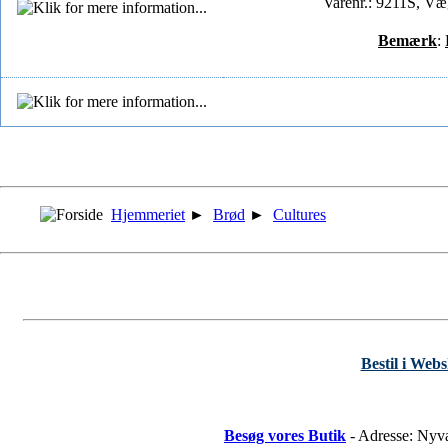
Varenr.: 9211S, Væg
Bemærk
:
Hjemmeriet
►
Brød
►
Cultures
Bestil i Web
Besøg vores Butik
- Adresse: Nyv