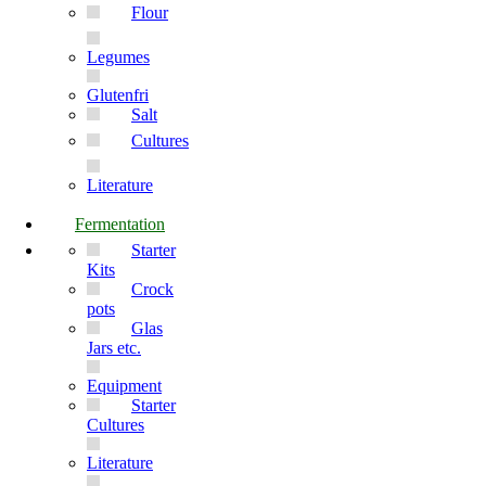
Flour
Legumes
Glutenfri
Salt
Cultures
Literature
Fermentation
Starter
Kits
Crock
pots
Glas
Jars etc.
Equipment
Starter
Cultures
Literature