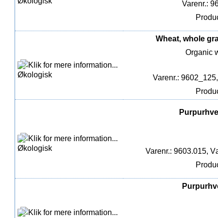
Varenr.: 9
Produc
Wheat, whole grai
Organic w
Varenr.: 9602_125
Produc
Purpurhved
Varenr.: 9603.015, Væ
Produc
Purpurhve