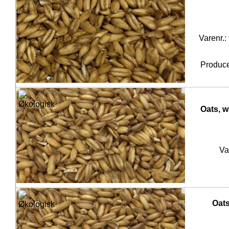
Varenr.:
Produce
Oats, w
Va
Oats