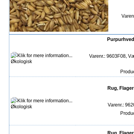
Varen
Purpurhvede
Varenr.: 9603F08, Væ
Produc
Rug, Flager
Varenr.: 96
Produc
Rug, Flager