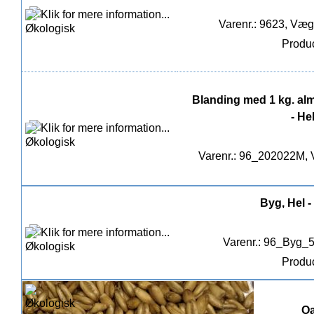
Varenr.: 9623, Vægt
Produc
Blanding med 1 kg. alm
- He
Varenr.: 96_202022M, V
Byg, Hel -
Varenr.: 96_Byg_5
Produc
Oa