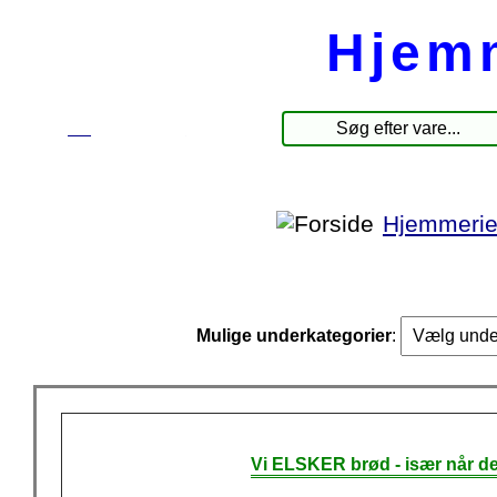
Hjem
☰
Produkter
Hjemmerie
Mulige underkategorier
:
Vi ELSKER brød - især når de