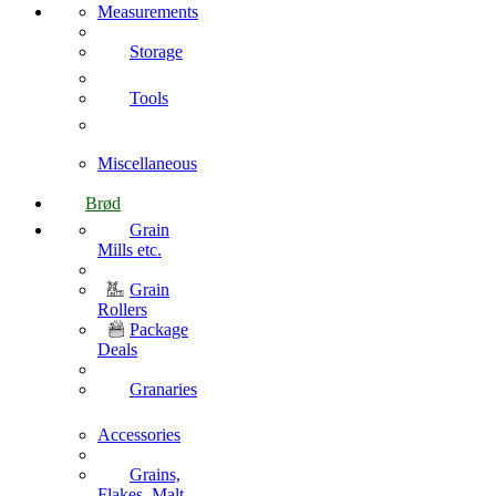
Measurements
Storage
Tools
Miscellaneous
Brød
Grain
Mills etc.
Grain
Rollers
Package
Deals
Granaries
Accessories
Grains,
Flakes, Malt