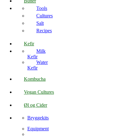
Butter
Tools
Cultures
Salt
Recipes
Kefir
Milk
Kefir
Water
Kefir
Kombucha
Vegan Cultures
Øl og Cider
Bryggekits
Equipment