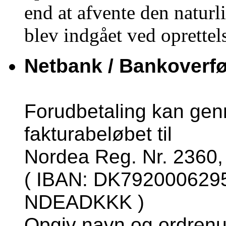
end at afvente den naturli
blev indgået ved oprettels
Netbank / Bankoverfør
Forudbetaling kan gen
fakturabeløbet til
Nordea Reg. Nr. 2360,
( IBAN:
DK79200062959
NDEADKKK )
Opgiv navn og ordre