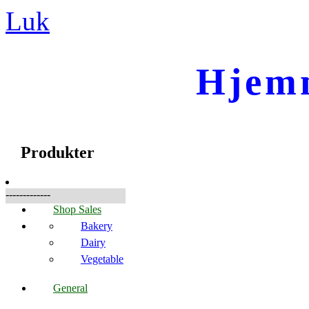
Luk
Hjem
☰
Produkter
Produkter
-------------
Shop Sales
Bakery
Dairy
Vegetable
General