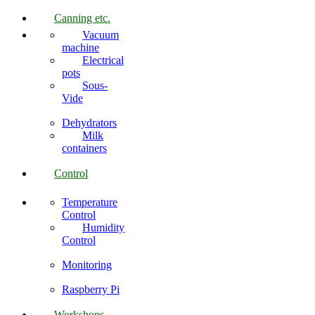
Canning etc.
Vacuum
machine
Electrical
pots
Sous-
Vide
Dehydrators
Milk
containers
Control
Temperature
Control
Humidity
Control
Monitoring
Raspberry Pi
Workshops