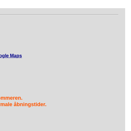
ogle Maps
sommeren.
male åbningstider.