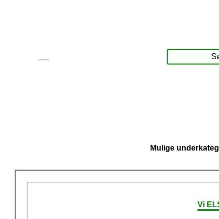
☰
Produkter
Mulige underkateg
Vi EL