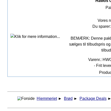
Hawos O
Pak
Vores n
Du sparer:
BEMÆRK: Denne pakke i
sælges til tilbudspris o
tilbu
Varenr.: HW
- Frit lev
Produc
Hjemmeriet
►
Brød
►
Package Deals