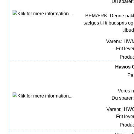
Du sparer:
BEMÆRK: Denne pakke i
sælges til tilbudspris o
tilbu
Varenr.: HW
- Frit lev
Produc
Hawos O
Pak
Vores n
Du sparer:
Varenr.: HW
- Frit lev
Produc