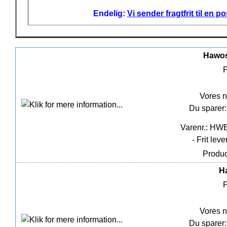
Endelig:
Vi sender fragtfrit til en
Hawos 
P
Vores n
Du sparer:
Varenr.: HW
- Frit lev
Produc
Ha
P
Vores n
Du sparer: