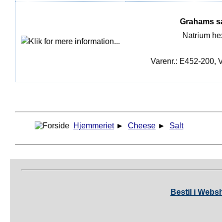
Grahams sal
Natrium he
Varenr.: E452-200, V
Hjemmeriet
►
Cheese
►
Salt
Bestil i Webs