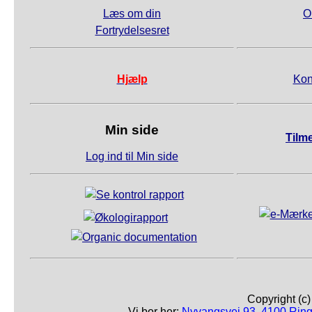
Læs om din
O
Fortrydelsesret
Hjælp
Kon
Min side
Tilm
Log ind til Min side
Copyright (c
Vi bor her:
Nyvangsvej 93, 4100 Ring