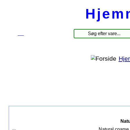
Hjem
☰
Produkter
Hje
Natu
Natural coarse