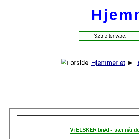
Hjem
☰
Produkter
Hjemmeriet
►
Vi ELSKER brød - især når de