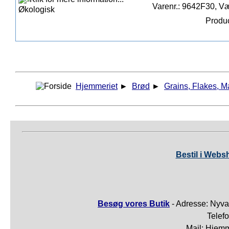
Varenr.: 9642F30, Væ
Produc
Hjemmeriet
►
Brød
►
Grains, Flakes, Ma
Bestil i Webs
Besøg vores Butik
- Adresse: Nyva
Telef
Mail: Hjem