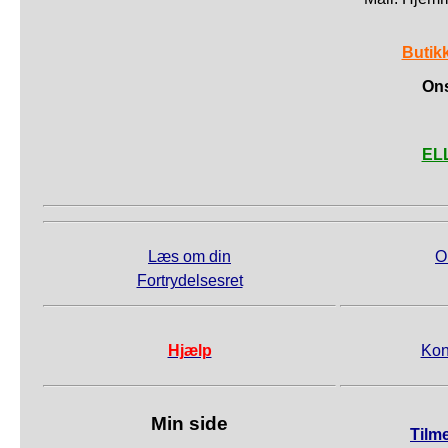
Butik
Ons
ELL
Læs om din
O
Fortrydelsesret
Hjælp
Kon
Min side
Tilm