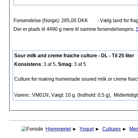
Forsendelse (Norge): 285,00 DKK
- Vælg land for fra
Der er plads til 4490 g mere til samme forsendelsespris.
S
Sour milk and creme fraiche culture - DL - Til 25 liter
Konsistens
: 3 af 5,
Smag
: 3 af 5
Culture for making homemade soured milk or creme fraich
Varenr.: VM01N, Vægt: 10 g. (Indhold: 0,5 g),
Midlertidigt
Hjemmeriet
►
Yogurt
►
Cultures
►
Mes