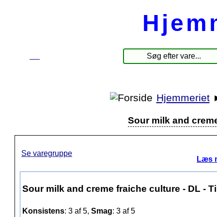
Hjem
☰
Produkter
Hjemmeriet
Sour milk and creme f
Se varegruppe
Læs 
Sour milk and creme fraiche culture - DL - Til
Konsistens
: 3 af 5,
Smag
: 3 af 5