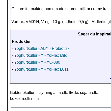
Culture for making homemade soured milk or creme fraich
Varenr.: VM01N, Vægt: 10 g. (Indhold: 0,5 g),
Midlertidigt
Søger du inspirat
Produkter
-
Yoghurtkultur - ABY - Probiotisk
-
Yoghurtkultur - Y - YoFlex Mild
-
Yoghurtkultur - Y - YC-380
-
Yoghurtkultur - Y - YoFlex L811
Bakteriekultur til syrning af mælk, fløde, sojamælk,
kokosmælk m.m.