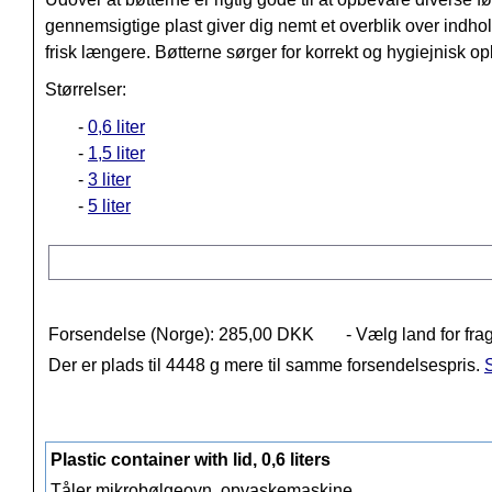
gennemsigtige plast giver dig nemt et overblik over indhol
frisk længere. Bøtterne sørger for korrekt og hygiejnisk 
Størrelser:
-
0,6 liter
-
1,5 liter
-
3 liter
-
5 liter
Forsendelse (Norge): 285,00 DKK
- Vælg land for fra
Der er plads til 4448 g mere til samme forsendelsespris.
S
Plastic container with lid, 0,6 liters
Tåler mikrobølgeovn, opvaskemaskine