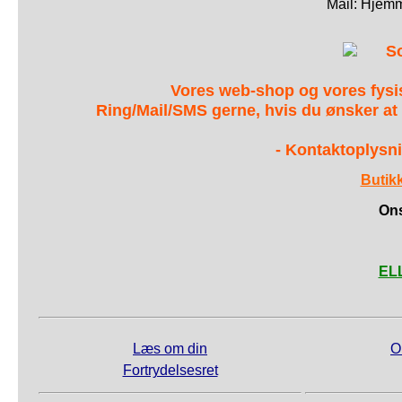
Mail: Hjem
S
Vores web-shop og vores fys
Ring/Mail/SMS gerne, hvis du ønsker at
- Kontaktoplysni
Butik
Ons
ELL
Læs om din
O
Fortrydelsesret