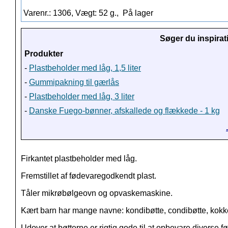
Varenr.: 1306, Vægt: 52 g.,
På lager
Søger du inspirat
Produkter
-
Plastbeholder med låg, 1,5 liter
-
Gummipakning til gærlås
-
Plastbeholder med låg, 3 liter
-
Danske Fuego-bønner, afskallede og flækkede - 1 kg
Firkantet plastbeholder med låg.
Fremstillet af fødevaregodkendt plast.
Tåler mikrøbølgeovn og opvaskemaskine.
Kært barn har mange navne: kondibøtte, condibøtte, kokkebø
Udover at bøtterne er rigtig gode til at opbevare diverse f