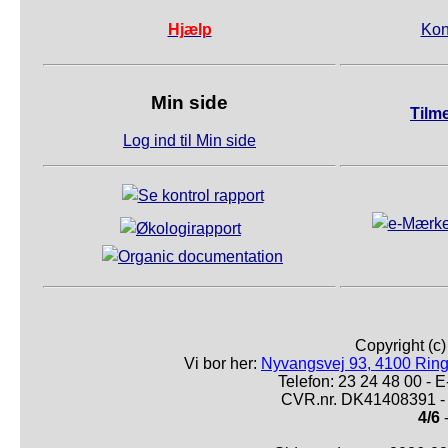
Hjælp
Kon
Min side
Tilm
Log ind til Min side
Copyright (c
Vi bor her:
Nyvangsvej 93, 4100 Ring
Telefon: 23 24 48 00 -
CVR.nr. DK41408391 - 
4/6
-