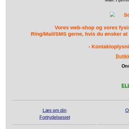
S
Vores web-shop og vores fys
Ring/Mail/SMS gerne, hvis du ønsker at
- Kontaktoplysni
Butik
Ons
ELL
Læs om din
O
Fortrydelsesret