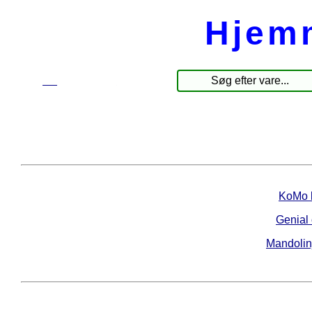
Hjem
☰
Produkter
KoMo k
Genial
Mandolin