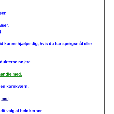
ser.
lser.
)
ltid kunne hjælpe dig, hvis du har spørgsmål eller
odukterne nøjere.
 handle med.
l en kornkværn.
g
mel
.
t valg af hele kerner.