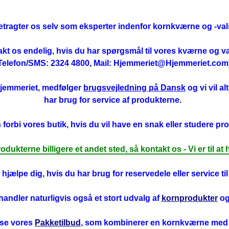
etragter os selv som eksperter indenfor kornkværne og -val
kt os endelig, hvis du har spørgsmål til vores kværne og va
Telefon/SMS: 2324 4800, Mail: Hjemmeriet@Hjemmeriet.com
Hjemmeriet, medfølger
brugsvejledning på Dansk
og vi vil a
har brug for service af produkterne.
orbi vores butik, hvis du vil have en snak eller studere pr
odukterne billigere et andet sted, så kontakt os - Vi er til at
hjælpe dig, hvis du har brug for reservedele eller service ti
rhandler naturligvis også et stort udvalg af
kornprodukter
o
 se vores
Pakketilbud
, som kombinerer en kornkværne med di