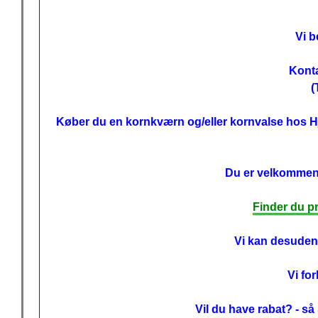
Vi b
Konta
(
Køber du en kornkværn og/eller kornvalse hos 
Du er velkommen f
Finder du pr
Vi kan desuden 
Vi fo
Vil du have rabat? - så