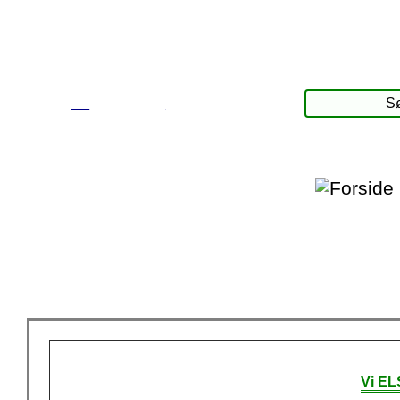
☰
Produkter
Vi EL