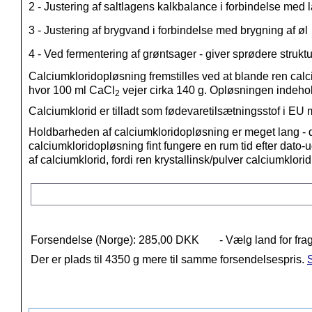
2 - Justering af saltlagens kalkbalance i forbindelse med 
3 - Justering af brygvand i forbindelse med brygning af øl
4 - Ved fermentering af grøntsager - giver sprødere struktu
Calciumkloridopløsning fremstilles ved at blande ren calci
hvor 100 ml CaCl
vejer cirka 140 g. Opløsningen indeho
2
Calciumklorid er tilladt som fødevaretilsætningsstof i 
Holdbarheden af calciumkloridopløsning er meget lang - de
calciumkloridopløsning fint fungere en rum tid efter dato-
af calciumklorid, fordi
ren krystallinsk/pulver calciumklori
Forsendelse (Norge): 285,00 DKK
- Vælg land for fra
Der er plads til 4350 g mere til samme forsendelsespris.
S