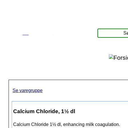
☰
Produkter
Se varegruppe
Calcium Chloride, 1½ dl
Calcium Chloride 1½ dl, enhancing milk coagulation.