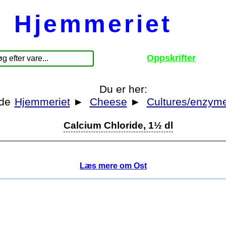
Hjemmeriet
Oppskrifter
Du er her:
Hjemmeriet
►
Cheese
►
Cultures/enzym
Calcium Chloride, 1½ dl
Læs mere om Ost