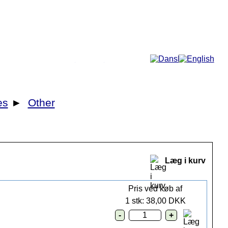
Mere...
es
►
Other
Læg i kurv
Pris ved køb af
1 stk: 38,00 DKK