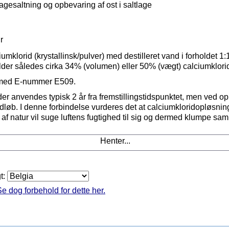
lagesaltning og opbevaring af ost i saltlage
r
umklorid (krystallinsk/pulver) med destilleret vand i forholdet 
lder således
cirka 34% (volumen) eller 50% (vægt) calciumklori
EU med E-nummer E509.
r anvendes typisk 2 år fra fremstillingstidspunktet, men ved op
udløb. I denne forbindelse vurderes det at calciumkloridopløsning
d af natur vil suge luftens fugtighed til sig og dermed klumpe sam
Henter...
gt:
e dog forbehold for dette her.