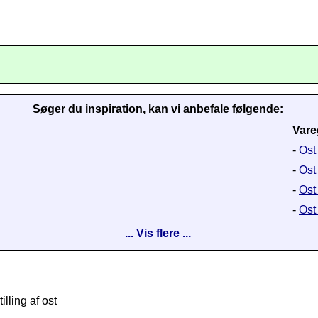
Søger du inspiration, kan vi anbefale følgende:
Vare
-
Ost 
-
Ost
-
Ost 
-
Ost
... Vis flere ...
lling af ost