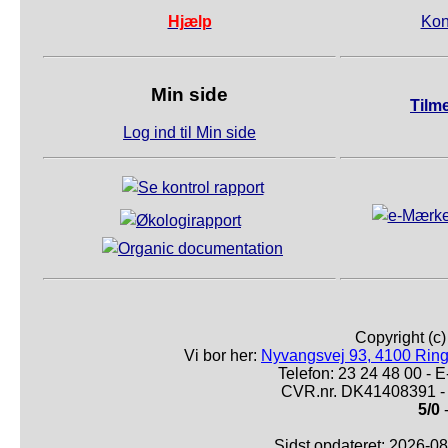
Hjælp
Kon
Min side
Tilm
Log ind til Min side
Copyright (c
Vi bor her:
Nyvangsvej 93, 4100 Ring
Telefon: 23 24 48 00 -
CVR.nr. DK41408391 - 
5/0
-
Sidst opdateret: 2026-0