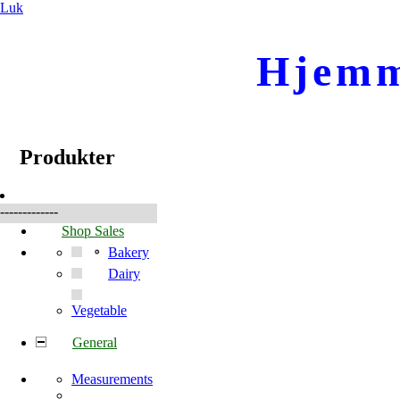
Luk
Hjemm
☰
Produkter
Produkter
-------------
Shop Sales
Bakery
Dairy
Vegetable
General
Measurements