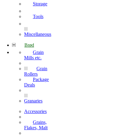
Storage
Tools
Miscellaneous
Brød
Grain
Mills etc.
Grain
Rollers
Package
Deals
Granaries
Accessories
Grains,
Flakes, Malt