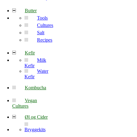
Butter
Tools
Cultures
Salt
Recipes
Kefir
Milk
Kefir
Water
Kefir
Kombucha
Vegan
Cultures
Øl og Cider
Bryggekits