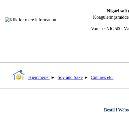
Nigari salt
Koaguleringsmiddel t
Varenr.: NIG500, Væ
Hjemmeriet
►
Soy and Sake
►
Cultures etc.
Bestil i Web