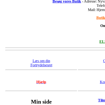
Besøg vores Butik
- Adresse: Nyv
Tele
Mail: Hje
Butik
On
ELL
Læs om din
O
Fortrydelsesret
Hjælp
Kon
Til
Min side