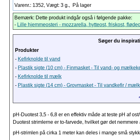
Varenr.: 1352, Vægt: 3 g.,
På lager
Bemærk: Dette produkt indgår også i følgende pakke:
-
Lille hjemmeosteri - mozzarella, hytteost, friskost, fløde
Søger du inspirat
Produkter
-
Kefirknolde til vand
-
Plastik sigte (10 cm) - Finmasket - Til vand- og mælkeke
-
Kefirknolde til mælk
-
Plastik sigte (14 cm) - Grovmasket - Til vandkefir / mæl
pH-Duotest 3,5 - 6,8 er en effektiv måde at teste pH af ost/
Duotest strimlerne er to-farvede, hvilket gør det nemmere 
pH-strimlen på cirka 1 meter kan deles i mange små stykk