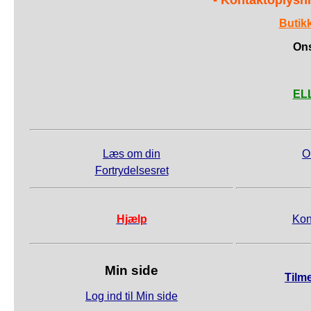
- Kontaktoplysni
Butik
Ons
ELL
Læs om din
O
Fortrydelsesret
Hjælp
Kon
Min side
Tilm
Log ind til Min side