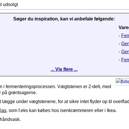
t udsolgt
Søger du inspiration, kan vi anbefale følgende:
Vare
-
Fer
-
Gen
-
Gen
-
Fer
... Vis flere ...
en i fermenteringsprocessen. Vægtstenen er 2-delt, med
der på grøntsagerne.
 at lægge under vægtstenene, for at sikre intet flyder op til overfla
las
, som f.eks kan købes hos isenkræmmeren eller i Ikea.
 håndvask.