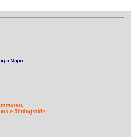
ogle Maps
sommeren.
male åbningstider.