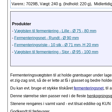
Varenr.: 7029B, Vægt: 240 g. (Indhold: 220 g),
Midlertidig
Produkter
-
Vægtsten til fermentering - Lille - Ø 75 - 80 mm
-
Fermenteringsnet - Rundt - Ø 90 mm
-
Fermenteringsriste - 10 stk - Ø 71 mm, H 20 mm
-
Vægtsten til fermentering - Stor - Ø 95 - 100 mm
Fermenteringsvægtsten til at holde grøntsager under lag
et zig-zag snit, så de er lette at få i glasset og bedre hol
Du kan evt. bruge et stykke tilskåret
fermenteringsnet
, til
Denne størrelse sten passer ned i de fleste
henkogningsg
Stenene rengøres i varmt vand - evt tilsat eddike og KUN
Godkendt til fødevarer.