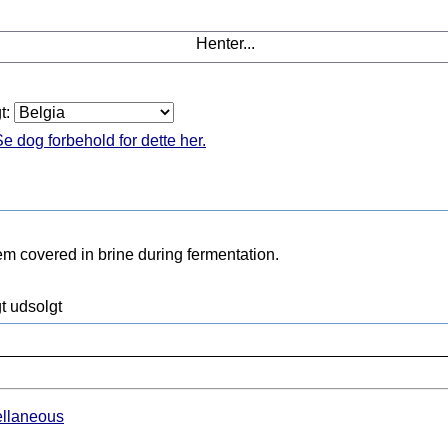
Henter...
gt:
e dog forbehold for dette her.
m covered in brine during fermentation.
t udsolgt
ellaneous