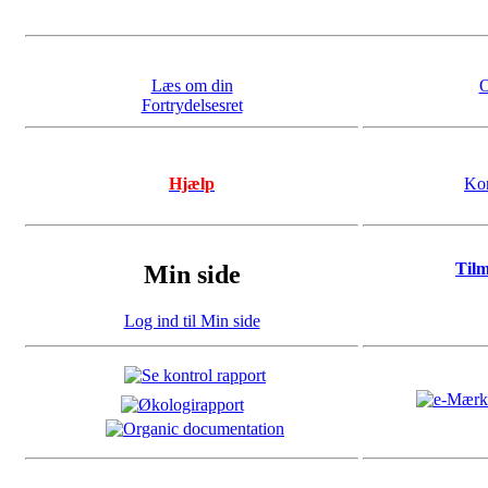
Læs om din
O
Fortrydelsesret
Hjælp
Kon
Til
Min side
Log ind til Min side