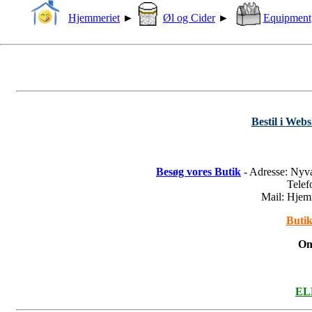
Hjemmeriet
►
Øl og Cider
►
Equipment
Bestil i Web
Besøg vores Butik
- Adresse: Nyv
Tele
Mail: Hje
Butik
On
ELL