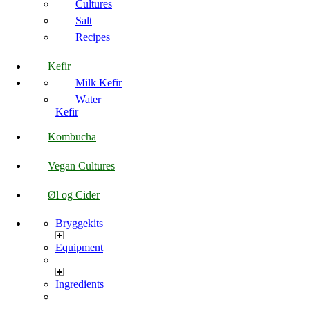
Cultures
Salt
Recipes
Kefir
Milk Kefir
Water
Kefir
Kombucha
Vegan Cultures
Øl og Cider
Bryggekits
Equipment
Ingredients