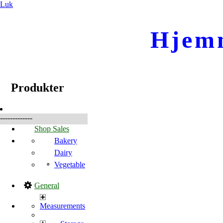
Luk
Hjem
☰
Produkter
Produkter
-------------
Shop Sales
Bakery
Dairy
Vegetable
General
Measurements