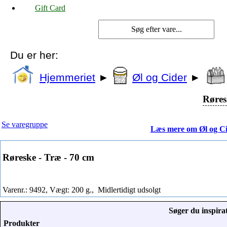
Gift Card
Du er her:
Hjemmeriet
►
Øl og Cider
►
Røres
Se varegruppe
Læs mere om Øl og C
Røreske - Træ - 70 cm
Varenr.: 9492, Vægt: 200 g.,
Midlertidigt udsolgt
Søger du inspirat
Produkter