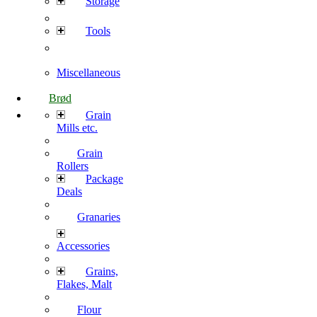
Storage
Tools
Miscellaneous
Brød
Grain
Mills etc.
Grain
Rollers
Package
Deals
Granaries
Accessories
Grains,
Flakes, Malt
Flour