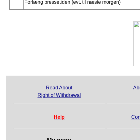
Forlæng pressetiden (evt. til næste morgen)
Read About
Ab
Right of Withdrawal
Help
Con
My page