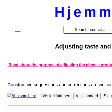
Hjemm
☰
Products
Adjusting taste an
Read about the purpose of adjusting the cheese prod
Constructive suggestions and corrections are welc
Åbn som html