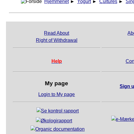
Hjemmeriet
►
Yogurt
►
Cultures
►
Sin
Read About
Ab
Right of Withdrawal
Help
Con
My page
Sign u
Login to My page