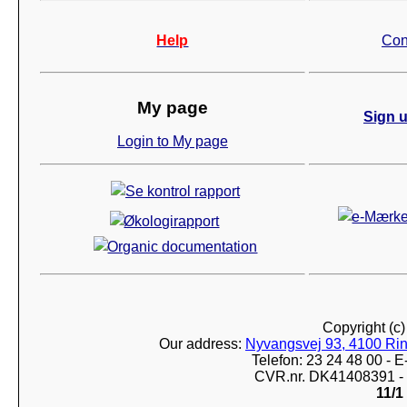
Help
Con
My page
Sign u
Login to My page
Copyright (c
Our address:
Nyvangsvej 93, 4100 Ri
Telefon: 23 24 48 00 -
CVR.nr. DK41408391 - 
11/1