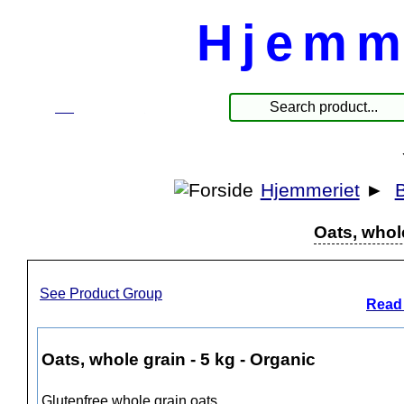
Hjemm
☰
Produkte
Hjemmeriet
►
B
Oats, whole
See Product Group
Read 
Oats, whole grain - 5 kg - Organic
Glutenfree whole grain oats