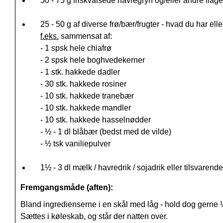
50 - 75 g friskvalsede havregryn og/eller andre flage
25 - 50 g af diverse frø/bær/frugter - hvad du har elle
f.eks.
sammensat af:
- 1 spsk hele chiafrø
- 2 spsk hele boghvedekerner
- 1 stk. hakkede dadler
- 30 stk. hakkede rosiner
- 10 stk. hakkede tranebær
- 10 stk. hakkede mandler
- 10 stk. hakkede hasselnødder
-
½ - 1 dl blåbær (bedst med de vilde)
- ½ tsk vaniliepulver
1½ - 3 dl mælk / havredrik / sojadrik eller tilsvarend
Fremgangsmåde (aften):
Bland ingredienserne i en skål med låg - hold dog gerne ¼
Sættes i køleskab, og står der natten over.