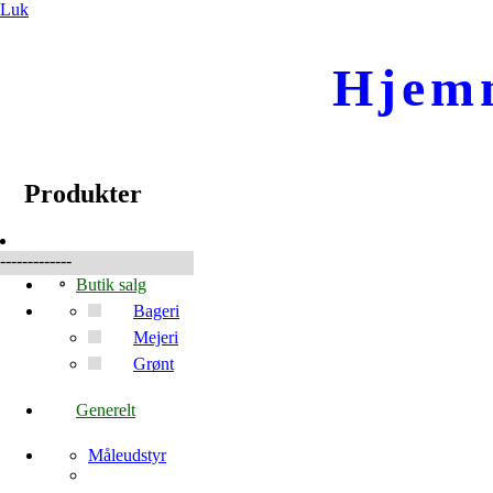
Luk
Hjem
☰
Produkter
Produkter
-------------
Butik salg
Bageri
Mejeri
Grønt
Generelt
Måleudstyr