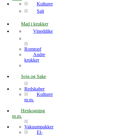
Kulturer
Salt
Mad i krukker
Vineddike
Romtopf
Andre
krukker
Soja og Sake
Redskaber
Kulturer
m.m.
Henkogning
m.m.
Vakuumpakker
El-