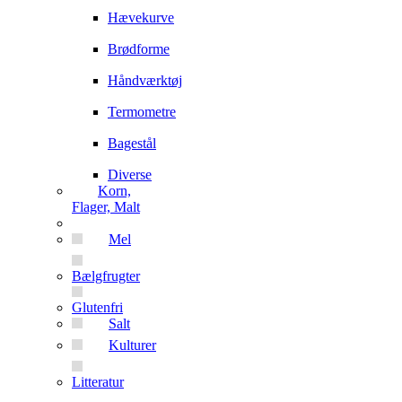
Hævekurve
Brødforme
Håndværktøj
Termometre
Bagestål
Diverse
Korn,
Flager, Malt
Mel
Bælgfrugter
Glutenfri
Salt
Kulturer
Litteratur