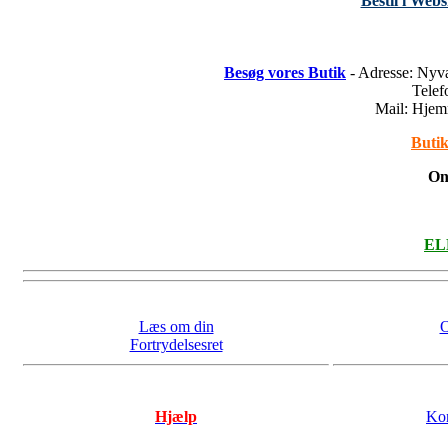
Bestil i Web
Besøg vores Butik
- Adresse: Nyv
Tele
Mail: Hje
Butik
On
ELL
Læs om din
O
Fortrydelsesret
Hjælp
Kon