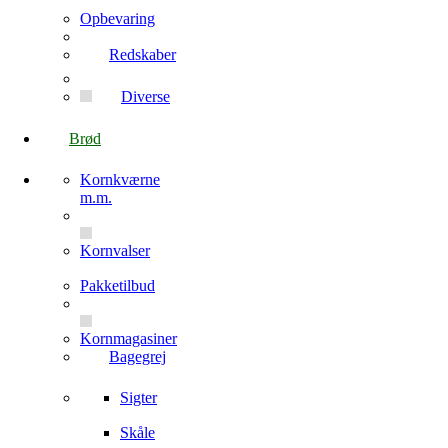
Opbevaring
Redskaber
Diverse
Brød
Kornkværne
m.m.
Kornvalser
Pakketilbud
Kornmagasiner
Bagegrej
Sigter
Skåle