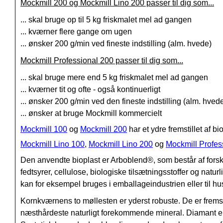
Mockmill 200 og Mockmill Lino 200 passer til dig som...
... skal bruge op til 5 kg friskmalet mel ad gangen
... kværner flere gange om ugen
... ønsker 200 g/min ved fineste indstilling (alm. hvede)
Mockmill Professional 200 passer til dig som...
... skal bruge mere end 5 kg friskmalet mel ad gangen
... kværner tit og ofte - også kontinuerligt
... ønsker 200 g/min ved den fineste indstilling (alm. hved
... ønsker at bruge Mockmill kommercielt
Mockmill 100
og
Mockmill 200
har et ydre fremstillet af bi
Mockmill Lino 100
,
Mockmill Lino 200
og
Mockmill Profes
Den anvendte bioplast er Arboblend®, som består af forskel
fedtsyrer, cellulose, biologiske tilsætningsstoffer og natu
kan for eksempel bruges i emballageindustrien eller til hu
Kornkværnens to møllesten er yderst robuste. De er fremst
næsthårdeste naturligt forekommende mineral. Diamant er det