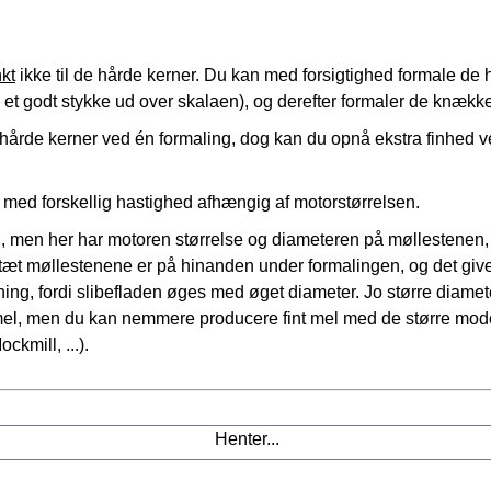
kt
ikke til de hårde kerner. Du kan med forsigtighed formale de hå
n et godt stykke ud over skalaen), og derefter formaler de knæk
hårde kerner ved én formaling, dog kan du opnå ekstra finhe
g med forskellig hastighed afhængig af motorstørrelsen.
, men her har motoren størrelse og diameteren på møllestenen, fo
tæt møllestenene er på hinanden under formalingen, og det giver
g, fordi slibefladen øges med øget diameter. Jo større diameter
nt mel, men du kan nemmere producere fint mel med de større mo
mill, ...).
Henter...