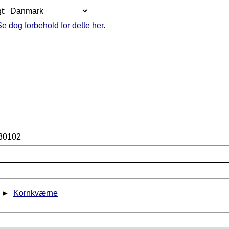
gt:
e dog forbehold for dette her.
630102
►
Kornkværne