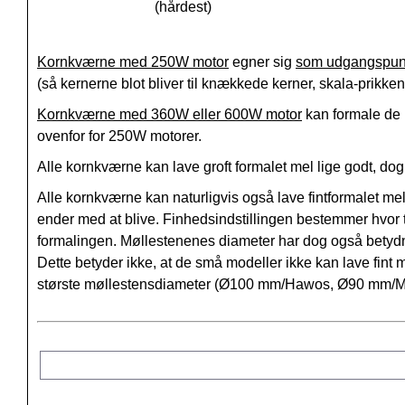
(hårdest)
Kornkværne med 250W motor
egner sig
som udgangspun
(så kernerne blot bliver til knækkede kerner, skala-prikke
Kornkværne med 360W eller 600W motor
kan formale de 
ovenfor for 250W motorer.
Alle kornkværne kan lave groft formalet mel lige godt, do
Alle kornkværne kan naturligvis også lave fintformalet mel
ender med at blive. Finhedsindstillingen bestemmer hvor 
formalingen. Møllestenenes diameter har dog også betydnin
Dette betyder ikke, at de små modeller ikke kan lave fi
største møllestensdiameter (Ø100 mm/Hawos, Ø90 mm/Mock