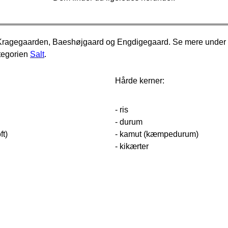
n, Kragegaarden, Baeshøjgaard og Engdigegaard. Se mere under
ategorien
Salt
.
Hårde kerner:
- ris
- durum
ft)
- kamut (kæmpedurum)
- kikærter