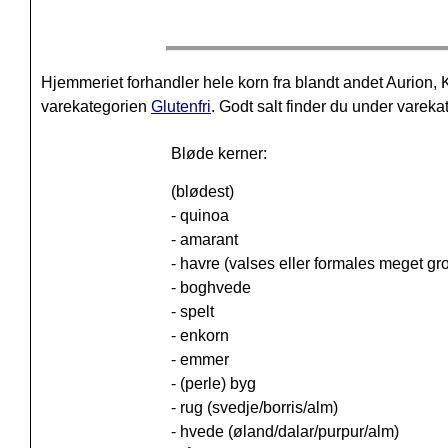
Hjemmeriet forhandler hele korn fra blandt andet Aurio
varekategorien
Glutenfri
. Godt salt finder du under varek
Bløde kerner:
(blødest)
- quinoa
- amarant
- havre (valses eller formales meget gro
- boghvede
- spelt
- enkorn
- emmer
- (perle) byg
- rug (svedje/borris/alm)
- hvede (øland/dalar/purpur/alm)