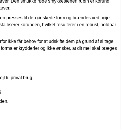
farver. Den smukke røde smykkestenen rubin er korund
arver.
ngen presses til den ønskede form og brændes ved høje
lliserer korunden, hvilket resulterer i en robust, holdbar
or ikke får behov for at udskifte dem på grund af slitage.
formaler krydderier og ikke ønsker, at dit mel skal præges
l til privat brug.
g.
oden.