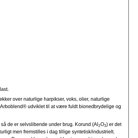
ast.
ker over naturlige harpikser, voks, olier, naturlige
Arboblend
®
udviklet til at være fuldt bionedbrydelige og
t så de er selvslibende under brug. Korund (Al
O
) er det
2
3
t men fremstilles i dag tillige syntetisk/industrielt.