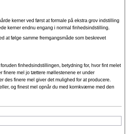
rde kerner ved først at formale på ekstra grov indstilling
kede kerner endnu engang i normal finhedsindstilling.
d ved at følge samme fremgangsmåde som beskrevet
ruden finhedsindstillingen, betydning for, hvor fint melet
 finere mel jo tættere møllestenene er under
 des finere mel giver det mulighed for at producere.
deller, og finest mel opnår du med kornkværne med den