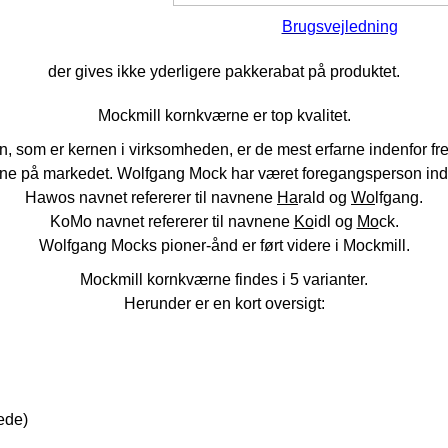
Brugsvejledning
der gives ikke yderligere pakkerabat på produktet.
Mockmill kornkværne er top kvalitet.
, som er kernen i virksomheden, er de mest erfarne indenfor fre
kværne på markedet. Wolfgang Mock har været foregangsperson i
Hawos navnet refererer til navnene
Ha
rald og
Wo
lfgang.
KoMo navnet refererer til navnene
Ko
idl og
Mo
ck.
Wolfgang Mocks pioner-ånd er ført videre i Mockmill.
Mockmill kornkværne findes i 5 varianter.
Herunder er en kort oversigt:
vede)