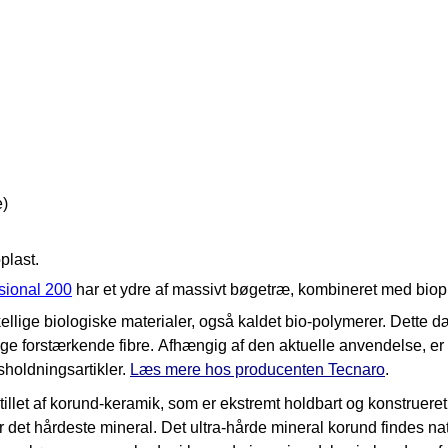
e)
oplast.
sional 200
har et ydre af massivt bøgetræ, kombineret med biopl
lige biologiske materialer, også kaldet bio-polymerer. Dette dæk
rlige forstærkende fibre. Afhængig af den aktuelle anvendelse, er
sholdningsartikler.
Læs mere hos producenten Tecnaro
.
illet af korund-keramik, som er ekstremt holdbart og konstruere
 hårdeste mineral. Det ultra-hårde mineral korund findes naturlig