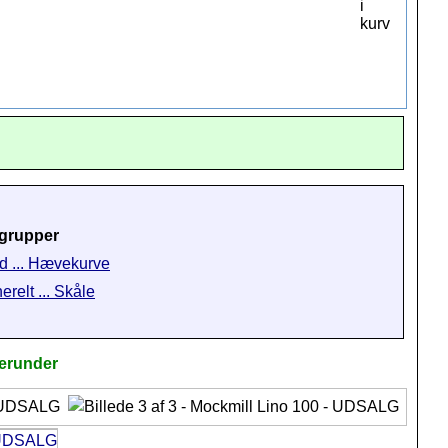
grupper
d ... Hævekurve
erelt ... Skåle
herunder