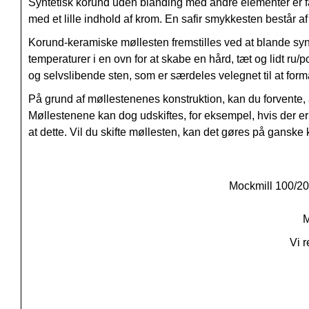
Syntetisk korund uden blanding med andre elementer er f
med et lille indhold af krom. En safir smykkesten består 
Korund-keramiske møllesten fremstilles ved at blande sy
temperaturer i en ovn for at skabe en hård, tæt og lidt ru
og selvslibende sten, som er særdeles velegnet til at form
På grund af møllestenenes konstruktion, kan du forvente, a
Møllestenene kan dog udskiftes, for eksempel, hvis der er 
at dette. Vil du skifte møllesten, kan det gøres på ganske k
Mockmill 100/200 
M
Vi r