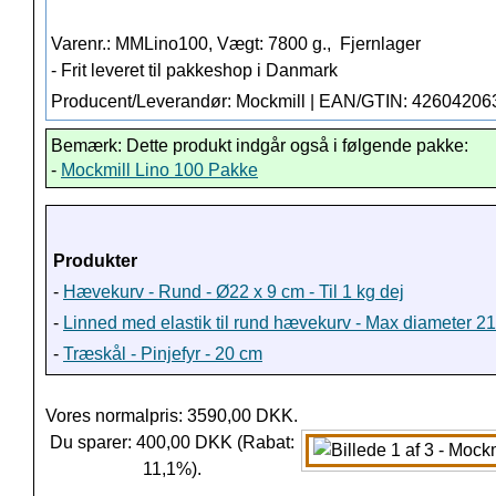
Varenr.: MMLino100, Vægt: 7800 g.,
Fjernlager
- Frit leveret til pakkeshop i Danmark
Producent/Leverandør: Mockmill | EAN/GTIN: 4260420
Bemærk: Dette produkt indgår også i følgende pakke:
-
Mockmill Lino 100 Pakke
Produkter
-
Hævekurv - Rund - Ø22 x 9 cm - Til 1 kg dej
-
Linned med elastik til rund hævekurv - Max diameter 2
-
Træskål - Pinjefyr - 20 cm
Vores normalpris: 3590,00 DKK.
Du sparer: 400,00 DKK (Rabat:
11,1%).