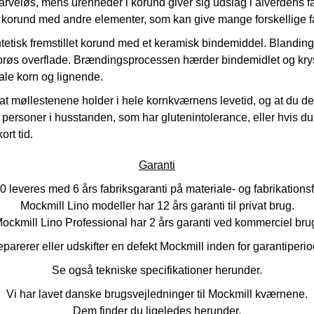
arveløs, mens urenheder i korund giver sig udslag i alverdens 
af korund med andre elementer, som kan give mange forskellige f
ntetisk fremstillet korund med et keramisk bindemiddel. Blandi
/porøs overflade. Brændingsprocessen hærder bindemidlet og krysta
ale korn og lignende.
t møllestenene holder i hele kornkværnens levetid, og at du derf
personer i husstanden, som har glutenintolerance, eller hvis du 
ort tid.
Garanti
leveres med 6 års fabriksgaranti på materiale- og fabrikationsfej
Mockmill Lino modeller har 12 års garanti til privat brug.
ockmill Lino Professional har 2 års garanti ved kommerciel bru
eparerer eller udskifter en defekt Mockmill inden for garantiperi
Se også tekniske specifikationer herunder.
Vi har lavet danske brugsvejledninger til Mockmill kværnene.
Dem finder du ligeledes herunder.