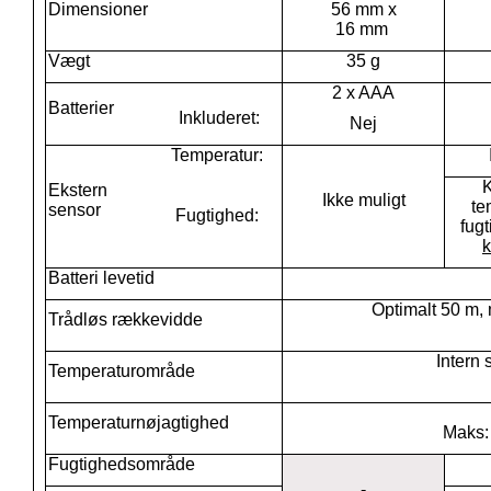
Dimensioner
56 mm x
16 mm
Vægt
35 g
2 x AAA
Batterier
Inkluderet:
Nej
Temperatur:
Ekstern
Ikke muligt
te
sensor
Fugtighed:
fug
k
Batteri levetid
Optimalt 50 m,
Trådløs rækkevidde
Intern 
Temperaturområde
Temperaturnøjagtighed
Maks: 
Fugtighedsområde
-