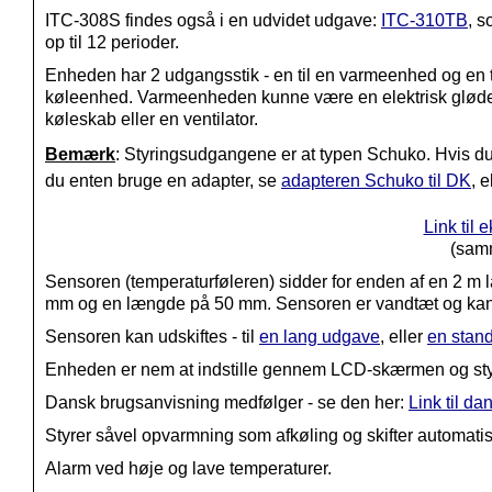
ITC-308S findes også i en udvidet udgave:
ITC-310TB
, s
op til 12 perioder.
Enheden har 2 udgangsstik - en til en varmeenhed og en t
køleenhed. Varmeenheden kunne være en elektrisk glød
køleskab eller en ventilator.
Bemærk
: Styringsudgangene er at typen Schuko. Hvis du 
du enten bruge en adapter, se
adapteren Schuko til DK
, e
Link til 
(samm
Sensoren (temperaturføleren) sidder for enden af en 2 m 
mm og en længde på 50 mm. Sensoren er vandtæt og kan p
Sensoren kan udskiftes - til
en lang udgave
, eller
en stan
Enheden er nem at indstille gennem LCD-skærmen og st
Dansk brugsanvisning medfølger - se den her:
Link til d
Styrer såvel opvarmning som afkøling og skifter automatis
Alarm ved høje og lave temperaturer.