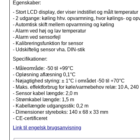
Egenskaber:
- Stort LCD display, der viser indstillet og målt temperatur
- 2 udgange: køling hhv. opvarmning, hvor kølings- og op
- Automtisk skift mellem opvarmning og køling
- Alarm ved høj og lav temperatur
- Alarm ved sensorfejl
- Kalibreringsfunktion for sensor
- Udskiftelig sensor vha. DIN-stik
Specifikationer:
- Måleområde: -50 til +99°C
- Opløsning aflæsning 0,1°C
- Nøjagtighed styring: ± 1°C i området -50 til +70°C
- Maks. effektforbrug for køle/varmebehov relæ: 10 A, 240
- Sensor kabel længde: 2,0 m
- Strømkabel længde: 1,5 m
- Kabellængde udgangsstik: 0,2 m
- Dimensioner styreboks: 140 x 68 x 33 mm
- CE-certificeret
Link til engelsk brugsanvisning