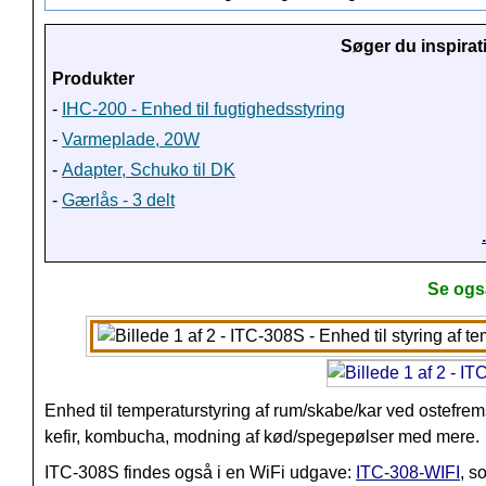
Søger du inspirat
Produkter
-
IHC-200 - Enhed til fugtighedsstyring
-
Varmeplade, 20W
-
Adapter, Schuko til DK
-
Gærlås - 3 delt
Se ogs
Enhed til temperaturstyring af
rum/skabe/kar ved ostefremst
kefir, kombucha, modning af kød/spegepølser med mere.
ITC-308S findes også i en WiFi udgave:
ITC-308-WIFI
, s