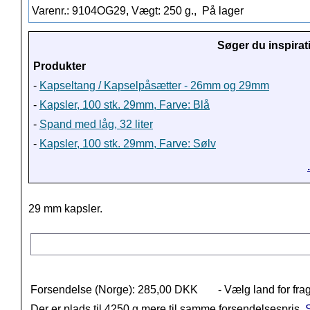
Varenr.: 9104OG29, Vægt: 250 g.,
På lager
Søger du inspirat
Produkter
-
Kapseltang / Kapselpåsætter - 26mm og 29mm
-
Kapsler, 100 stk. 29mm, Farve: Blå
-
Spand med låg, 32 liter
-
Kapsler, 100 stk. 29mm, Farve: Sølv
29 mm kapsler.
Forsendelse (Norge): 285,00 DKK
- Vælg land for fra
Der er plads til 4250 g mere til samme forsendelsespris.
S