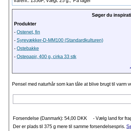
Varenr.: 1356P, Vægt: 25 g.,
På lager
Søger du inspirat
Produkter
-
Ostenet, fin
-
Syrevækker-D-MM100 (Standardkulturen)
-
Ostebakke
-
Ostepapir, 400 g, cirka 33 stk
Pensel med naturhår som kan tåle at blive brugt til varm v
Forsendelse (Danmark): 54,00 DKK
- Vælg land for fra
Der er plads til 375 g mere til samme forsendelsespris.
Se