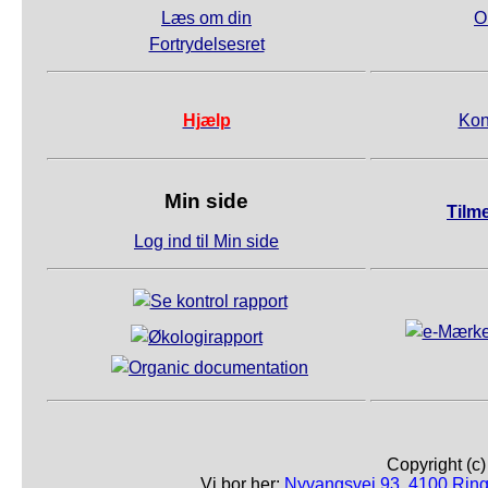
Læs om din
O
Fortrydelsesret
Hjælp
Kon
Min side
Tilm
Log ind til Min side
Copyright (c
Vi bor her:
Nyvangsvej 93, 4100 Ring