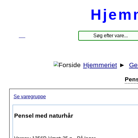
Hjem
☰
Produkter
Hjemmeriet
►
Ge
Pens
Se varegruppe
Pensel med naturhår