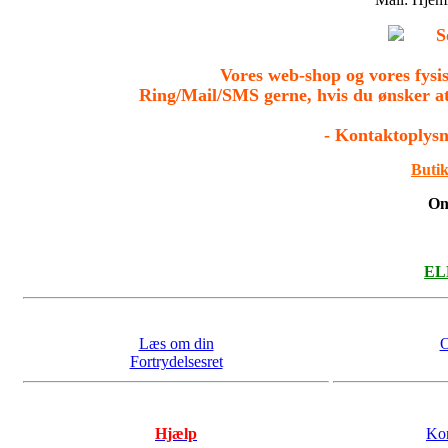
S
Vores web-shop og vores fys
Ring/Mail/SMS gerne, hvis du ønsker a
- Kontaktoplysn
Butik
On
ELL
Læs om din
O
Fortrydelsesret
Hjælp
Kon