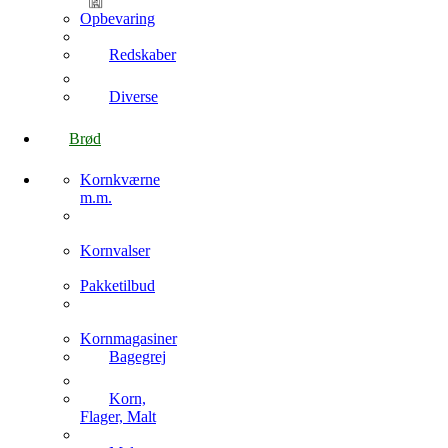
Opbevaring
Redskaber
Diverse
Brød
Kornkværne
m.m.
Kornvalser
Pakketilbud
Kornmagasiner
Bagegrej
Korn,
Flager, Malt