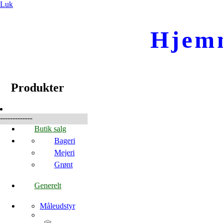
Luk
Hjem
☰
Produkter
Produkter
-------------
Butik salg
Bageri
Mejeri
Grønt
Generelt
Måleudstyr