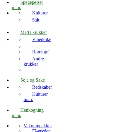
Spegepølser
m.m.
Kulturer
Salt
Mad i krukker
Vineddike
Romtopf
Andre
krukker
Soja og Sake
Redskaber
Kulturer
m.m.
Henkogning
m.m.
Vakuumpakker
El-gryder