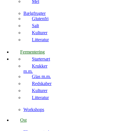
Mel
Bælgfrugter
Glutenfri
Salt
Kulturer
Litteratur
Fermentering
Startersæt
Krukker
m.m.
Glas m.m.
Redskaber
Kulturer
Litteratur
Workshops
Ost